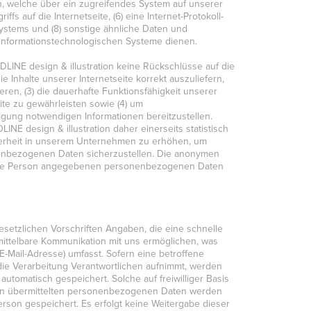
en, welche über ein zugreifendes System auf unserer
fs auf die Internetseite, (6) eine Internet-Protokoll-
Systems und (8) sonstige ähnliche Daten und
 informationstechnologischen Systeme dienen.
LINE design & illustration keine Rückschlüsse auf die
e Inhalte unserer Internetseite korrekt auszuliefern,
ieren, (3) die dauerhafte Funktionsfähigkeit unserer
te zu gewährleisten sowie (4) um
olgung notwendigen Informationen bereitzustellen.
 design & illustration daher einerseits statistisch
herheit in unserem Unternehmen zu erhöhen, um
onenbezogenen Daten sicherzustellen. Die anonymen
ffene Person angegebenen personenbezogenen Daten
gesetzlichen Vorschriften Angaben, die eine schnelle
ttelbare Kommunikation mit uns ermöglichen, was
E-Mail-Adresse) umfasst. Sofern eine betroffene
 die Verarbeitung Verantwortlichen aufnimmt, werden
tomatisch gespeichert. Solche auf freiwilliger Basis
chen übermittelten personenbezogenen Daten werden
rson gespeichert. Es erfolgt keine Weitergabe dieser