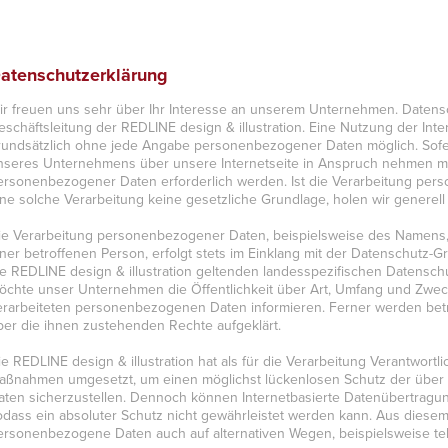
atenschutzerklärung
ir freuen uns sehr über Ihr Interesse an unserem Unternehmen. Datensc
eschäftsleitung der REDLINE design & illustration. Eine Nutzung der Inter
rundsätzlich ohne jede Angabe personenbezogener Daten möglich. Sofe
nseres Unternehmens über unsere Internetseite in Anspruch nehmen mö
ersonenbezogener Daten erforderlich werden. Ist die Verarbeitung pers
ine solche Verarbeitung keine gesetzliche Grundlage, holen wir generell 
ie Verarbeitung personenbezogener Daten, beispielsweise des Namens, 
iner betroffenen Person, erfolgt stets im Einklang mit der Datenschutz
ie REDLINE design & illustration geltenden landesspezifischen Datensc
öchte unser Unternehmen die Öffentlichkeit über Art, Umfang und Zwe
erarbeiteten personenbezogenen Daten informieren. Ferner werden betr
ber die ihnen zustehenden Rechte aufgeklärt.
ie REDLINE design & illustration hat als für die Verarbeitung Verantwortl
aßnahmen umgesetzt, um einen möglichst lückenlosen Schutz der über 
aten sicherzustellen. Dennoch können Internetbasierte Datenübertragun
odass ein absoluter Schutz nicht gewährleistet werden kann. Aus diesem 
ersonenbezogene Daten auch auf alternativen Wegen, beispielsweise tele