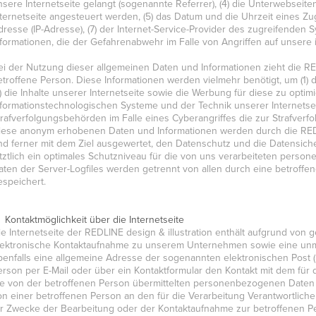
nsere Internetseite gelangt (sogenannte Referrer), (4) die Unterwebseit
nternetseite angesteuert werden, (5) das Datum und die Uhrzeit eines Zugrif
dresse (IP-Adresse), (7) der Internet-Service-Provider des zugreifenden 
nformationen, die der Gefahrenabwehr im Falle von Angriffen auf unsere
ei der Nutzung dieser allgemeinen Daten und Informationen zieht die RED
etroffene Person. Diese Informationen werden vielmehr benötigt, um (1) di
2) die Inhalte unserer Internetseite sowie die Werbung für diese zu optim
nformationstechnologischen Systeme und der Technik unserer Internetsei
trafverfolgungsbehörden im Falle eines Cyberangriffes die zur Strafverf
iese anonym erhobenen Daten und Informationen werden durch die REDLINE
nd ferner mit dem Ziel ausgewertet, den Datenschutz und die Datensic
etztlich ein optimales Schutzniveau für die von uns verarbeiteten pers
aten der Server-Logfiles werden getrennt von allen durch eine betro
espeichert.
. Kontaktmöglichkeit über die Internetseite
ie Internetseite der REDLINE design & illustration enthält aufgrund von 
lektronische Kontaktaufnahme zu unserem Unternehmen sowie eine unmi
benfalls eine allgemeine Adresse der sogenannten elektronischen Post (
erson per E-Mail oder über ein Kontaktformular den Kontakt mit dem für
ie von der betroffenen Person übermittelten personenbezogenen Daten au
on einer betroffenen Person an den für die Verarbeitung Verantwortli
ür Zwecke der Bearbeitung oder der Kontaktaufnahme zur betroffenen Pe