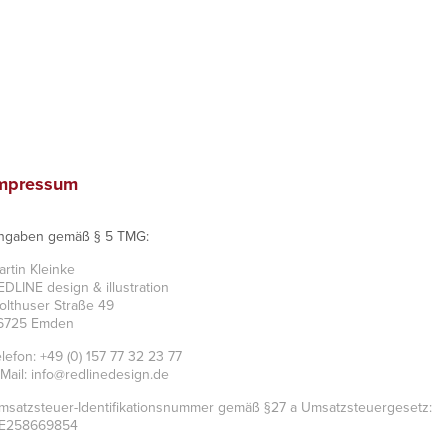
mpressum
ngaben gemäß § 5 TMG:
artin Kleinke
EDLINE design & illustration
olthuser Straße 49
6725 Emden
elefon: +49 (0) 157 77 32 23 77
-Mail: info@redlinedesign.de
msatzsteuer-Identifikationsnummer gemäß §27 a Umsatzsteuergesetz:
E258669854