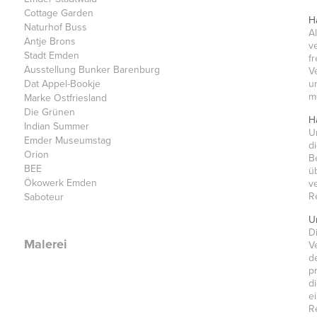
Cottage Garden
H
Naturhof Buss
A
Antje Brons
v
Stadt Emden
f
Ausstellung Bunker Barenburg
V
Dat Appel-Bookje
u
m
Marke Ostfriesland
Die Grünen
H
Indian Summer
U
Emder Museumstag
d
Orion
B
BEE
ü
Ökowerk Emden
v
R
Saboteur
U
D
Malerei
V
d
p
d
e
R