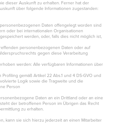
 dieser Auskunft zu erhalten. Ferner hat der
Auskunft über folgende Informationen zugestanden:
 personenbezogenen Daten offengelegt worden sind
rn oder bei internationalen Organisationen
speichert werden, oder, falls dies nicht möglich ist,
etreffenden personenbezogenen Daten oder auf
Widerspruchsrechts gegen diese Verarbeitung
rhoben werden: Alle verfügbaren Informationen über
h Profiling gemäß Artikel 22 Abs.1 und 4 DS-GVO und
volvierte Logik sowie die Tragweite und die
fene Person
personenbezogene Daten an ein Drittland oder an eine
so steht der betroffenen Person im Übrigen das Recht
rmittlung zu erhalten.
 kann sie sich hierzu jederzeit an einen Mitarbeiter