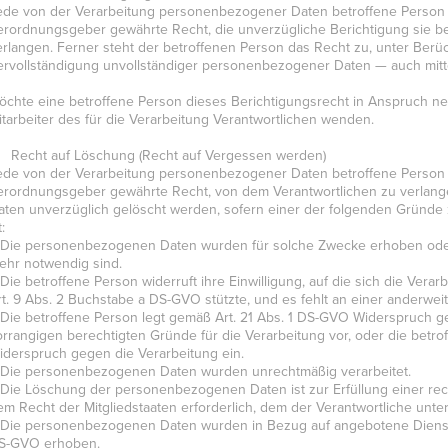
ede von der Verarbeitung personenbezogener Daten betroffene Person h
erordnungsgeber gewährte Recht, die unverzügliche Berichtigung sie b
erlangen. Ferner steht der betroffenen Person das Recht zu, unter Berü
ervollständigung unvollständiger personenbezogener Daten — auch mitt
öchte eine betroffene Person dieses Berichtigungsrecht in Anspruch neh
itarbeiter des für die Verarbeitung Verantwortlichen wenden.
) Recht auf Löschung (Recht auf Vergessen werden)
ede von der Verarbeitung personenbezogener Daten betroffene Person h
erordnungsgeber gewährte Recht, von dem Verantwortlichen zu verlang
aten unverzüglich gelöscht werden, sofern einer der folgenden Gründe zut
t:
 Die personenbezogenen Daten wurden für solche Zwecke erhoben oder au
ehr notwendig sind.
 Die betroffene Person widerruft ihre Einwilligung, auf die sich die Ver
rt. 9 Abs. 2 Buchstabe a DS-GVO stützte, und es fehlt an einer anderwei
 Die betroffene Person legt gemäß Art. 21 Abs. 1 DS-GVO Widerspruch ge
orrangigen berechtigten Gründe für die Verarbeitung vor, oder die betr
iderspruch gegen die Verarbeitung ein.
 Die personenbezogenen Daten wurden unrechtmäßig verarbeitet.
 Die Löschung der personenbezogenen Daten ist zur Erfüllung einer rec
em Recht der Mitgliedstaaten erforderlich, dem der Verantwortliche unterl
 Die personenbezogenen Daten wurden in Bezug auf angebotene Dienste 
S-GVO erhoben.