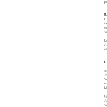
p
5
D
d
u
V
E
z
e
6
a
J
V
w
M
b
J
V