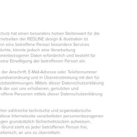
hutz hat einen besonders hohen Stellenwert für die
netseiten der REDLINE design & illustration ist
rn eine betroffene Person besondere Services
chte, könnte jedoch eine Verarbeitung
onenbezogener Daten erforderlich und besteht für
eine Einwilligung der betroffenen Person ein.
der Anschrift, E-Mail-Adresse oder Telefonnummer
-Grundverordnung und in Übereinstimmung mit den für
hutzbestimmungen. Mittels dieser Datenschutzerklärung
ck der von uns erhobenen, genutzten und
offene Personen mittels dieser Datenschutzerklärung
icher zahlreiche technische und organisatorische
diese Internetseite verarbeiteten personenbezogenen
gen grundsätzlich Sicherheitslücken aufweisen,
Grund steht es jeder betroffenen Person frei,
fonisch, an uns zu übermitteln.