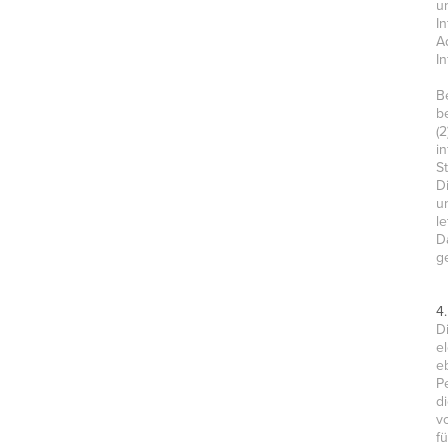
u
I
A
I
B
b
(
i
S
D
u
l
D
g
4
D
e
e
P
d
v
f