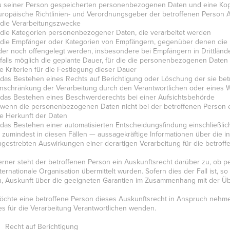
u seiner Person gespeicherten personenbezogenen Daten und eine Kopie
uropäische Richtlinien- und Verordnungsgeber der betroffenen Person 
 die Verarbeitungszwecke
 die Kategorien personenbezogener Daten, die verarbeitet werden
 die Empfänger oder Kategorien von Empfängern, gegenüber denen die
der noch offengelegt werden, insbesondere bei Empfängern in Drittlände
 falls möglich die geplante Dauer, für die die personenbezogenen Daten ge
ie Kriterien für die Festlegung dieser Dauer
 das Bestehen eines Rechts auf Berichtigung oder Löschung der sie b
inschränkung der Verarbeitung durch den Verantwortlichen oder eines 
 das Bestehen eines Beschwerderechts bei einer Aufsichtsbehörde
 wenn die personenbezogenen Daten nicht bei der betroffenen Person e
ie Herkunft der Daten
 das Bestehen einer automatisierten Entscheidungsfindung einschließlic
 zumindest in diesen Fällen — aussagekräftige Informationen über die in
ngestrebten Auswirkungen einer derartigen Verarbeitung für die betrof
erner steht der betroffenen Person ein Auskunftsrecht darüber zu, ob 
nternationale Organisation übermittelt wurden. Sofern dies der Fall ist, 
u, Auskunft über die geeigneten Garantien im Zusammenhang mit der Übe
öchte eine betroffene Person dieses Auskunftsrecht in Anspruch nehmen,
es für die Verarbeitung Verantwortlichen wenden.
) Recht auf Berichtigung