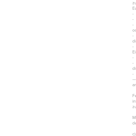
z
E
-
-
-
o
-
d
-
E
-
-
d
-
—
a
F
i
z
M
d
c