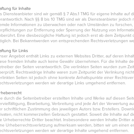
aftung für Inhalte
ls Diensteanbieter sind wir gemäß § 7 Abs.1 TMG für eigene Inhalte auf
erantwortlich. Nach §§ 8 bis 10 TMG sind wir als Diensteanbieter jedoch n
remde Informationen zu überwachen oder nach Umständen zu forschen, di
erpflichtungen zur Entfernung oder Sperrung der Nutzung von Informat
nberührt. Eine diesbezügliche Haftung ist jedoch erst ab dem Zeitpunkt
öglich. Bei Bekanntwerden von entsprechenden Rechtsverletzungen wer
aftung für Links
nser Angebot enthält Links zu externen Websites Dritter, auf deren Inhal
iese fremden Inhalte auch keine Gewähr übernehmen. Für die Inhalte der v
etreiber der Seiten verantwortlich. Die verlinkten Seiten wurden zum Ze
berprüft. Rechtswidrige Inhalte waren zum Zeitpunkt der Verlinkung nicht
erlinkten Seiten ist jedoch ohne konkrete Anhaltspunkte einer Rechtsve
echtsverletzungen werden wir derartige Links umgehend entfernen.
rheberrecht
ie durch die Seitenbetreiber erstellten Inhalte und Werke auf diesen Se
ervielfältigung, Bearbeitung, Verbreitung und jede Art der Verwertung
er schriftlichen Zustimmung des jeweiligen Autors bzw. Erstellers. Down
rivaten, nicht kommerziellen Gebrauch gestattet. Soweit die Inhalte auf d
ie Urheberrechte Dritter beachtet. Insbesondere werden Inhalte Dritter a
ine Urheberrechtsverletzung aufmerksam werden, bitten wir um einen 
echtsverletzungen werden wir derartige Inhalte umgehend entfernen.