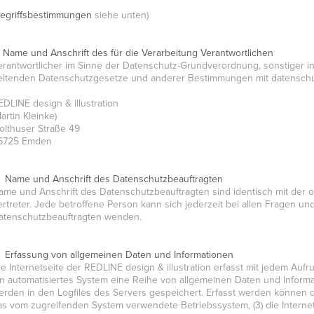
egriffsbestimmungen
siehe unten)
. Name und Anschrift des für die Verarbeitung Verantwortlichen
erantwortlicher im Sinne der Datenschutz-Grundverordnung, sonstiger i
eltenden Datenschutzgesetze und anderer Bestimmungen mit datenschutz
EDLINE design & illustration
artin Kleinke)
olthuser Straße 49
6725 Emden
. Name und Anschrift des Datenschutzbeauftragten
ame und Anschrift des Datenschutzbeauftragten sind identisch mit de
ertreter. Jede betroffene Person kann sich jederzeit bei allen Fragen 
atenschutzbeauftragten wenden.
. Erfassung von allgemeinen Daten und Informationen
ie Internetseite der REDLINE design & illustration erfasst mit jedem Aufr
in automatisiertes System eine Reihe von allgemeinen Daten und Inform
erden in den Logfiles des Servers gespeichert. Erfasst werden können d
as vom zugreifenden System verwendete Betriebssystem, (3) die Internet