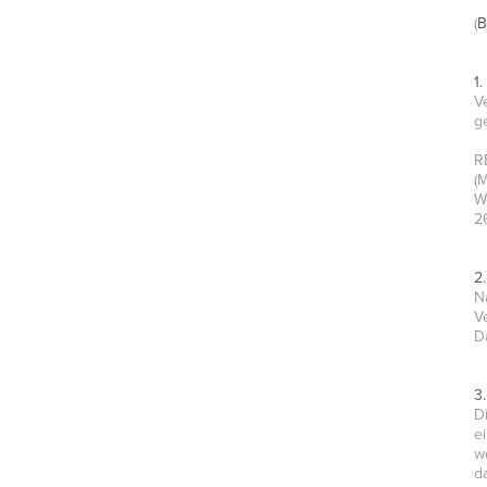
(
B
1
V
g
R
(M
W
2
2
N
V
D
3
D
e
w
d