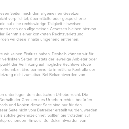
 diesen Seiten nach den allgemeinen Gesetzen
icht verpflichtet, übermittelte oder gespeicherte
e auf eine rechtswidrige Tätigkeit hinweisen.
ionen nach den allgemeinen Gesetzen bleiben hiervon
 der Kenntnis einer konkreten Rechtsverletzung
den wir diese Inhalte umgehend entfernen.
te wir keinen Einfluss haben. Deshalb können wir für
erlinkten Seiten ist stets der jeweilige Anbieter oder
itpunkt der Verlinkung auf mögliche Rechtsverstöße
 erkennbar. Eine permanente inhaltliche Kontrolle der
rletzung nicht zumutbar. Bei Bekanntwerden von
iten unterliegen dem deutschen Urheberrecht. Die
 außerhalb der Grenzen des Urheberrechtes bedürfen
loads und Kopien dieser Seite sind nur für den
ieser Seite nicht vom Betreiber erstellt wurden, werden
ls solche gekennzeichnet. Sollten Sie trotzdem auf
entsprechenden Hinweis. Bei Bekanntwerden von