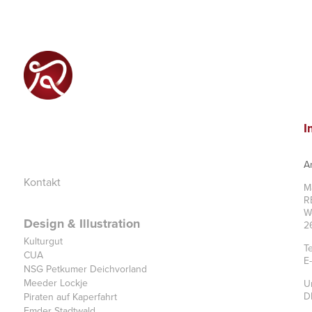
I
A
Kontakt
M
R
W
Design & Illustration
2
Kulturgut
T
CUA
E
NSG Petkumer Deichvorland
Meeder Lockje
U
D
Piraten auf Kaperfahrt
Emder Stadtwald